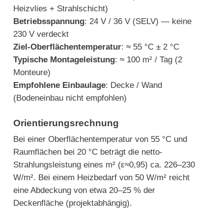
Heizvlies + Strahlschicht)
Servicepaket:
Montageanleitung,
Betriebsspannung
: 24 V / 36 V (SELV) — keine
Abnahmeprotokoll, Thermografie- und
230 V verdeckt
Messdokumentation sowie Schulungen
Ziel-Oberflächentemperatur
: ≈ 55 °C ± 2 °C
für Fachpartner sind Teil unseres
Typische Montageleistung
: ≈ 100 m² / Tag (2
Angebots.
Monteure)
Empfohlene Einbaulage
: Decke / Wand
(Bodeneinbau nicht empfohlen)
Orientierungsrechnung
Bei einer Oberflächentemperatur von 55 °C und
Raumflächen bei 20 °C beträgt die netto-
Strahlungsleistung eines m² (ε≈0,95) ca. 226–230
W/m². Bei einem Heizbedarf von 50 W/m² reicht
eine Abdeckung von etwa 20–25 % der
Deckenfläche (projektabhängig).