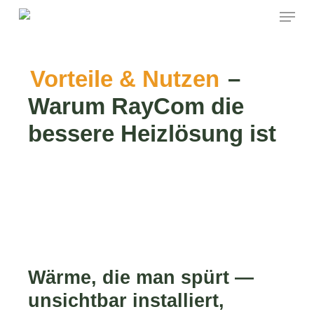
Skip
Menu
to
main
content
Vorteile & Nutzen
–
Warum RayCom die
bessere Heizlösung ist
Wärme, die man spürt —
unsichtbar installiert,